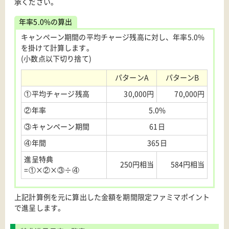
承ください。
年率5.0%の算出
キャンペーン期間の平均チャージ残高に対し、年率5.0%
を掛けて計算します。
(小数点以下切り捨て)
パターンA
パターンB
①平均チャージ残高
30,000円
70,000円
②年率
5.0%
③キャンペーン期間
61日
④年間
365日
進呈特典
250円相当
584円相当
=①×②×③÷④
上記計算例を元に算出した金額を期間限定ファミマポイント
で進呈します。