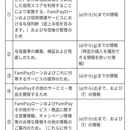
した信用スコアを利用すること
により実施する、FamiPayロー
①
(a)から(h)までの情報
ンおよび信用関連サービスにお
ける与信判断（途上与信を含み
ます。）および与信後の管理の
ため
(a)から(g)までの情報
与信基準の構築、検証および見
（特定の個人を識別で
②
直しのため。
きる情報を除いた情
報）
FamiPayローンおよびこれに付
③
(a)から(g)までの情報
帯するサービスの提供のため。
FamiPayその他のサービス・商
(a)から(d)まで、および
④
品を開発するため
（f）の情報
FamiPayローンおよびFamiPay
その他のサービス・商品に関す
る営業情報、キャンペーン情報
(a)から(d)まで、および
⑤
等のお得な情報その他の情報の
（f）の情報
ご案内のため。（これらに伴う