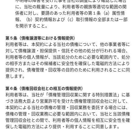
不明等の障害を受けた事を当社の調査により確認した場合
に、当社の裁量により、利用者等の親族等適切な範囲の関
係者に対し、要請のあった利用者等の第１条（a）属性情
報、（b）契約情報および（c）取引情報の全部または一部
を開示すること。
第５条（債権譲渡等における情報提供）
利用者等は、本契約による当社の債権について、他の事業者等に
対して債権譲渡・担保提供・信託その他の処分が行われる場合、
利用者等の個人情報が、当該処分のために必要な範囲内で、処分
の相手方またはその候補者に安全性を確保した電磁的方法により
提供され、債権管理・回収等の目的のために利用されることに同
意します。
第６条（債権回収会社との相互の情報提供）
利用者等は、当社が「債権管理回収業に関する特別措置法」に基
づき法務大臣より営業許可を受けた債権管理回収会社に対して、
本契約による当社の債権の管理・回収業務を委託する場合には、
債権の管理・回収業務に必要な範囲内において、当社と当該債権
管理回収会社との間で、利用者等の個人情報を相互に安全性を確
保した電磁的方法により提供・利用することに同意します。