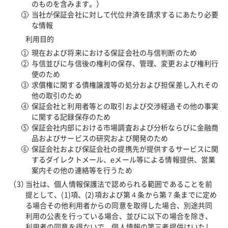
のものを含みます。）
当社が保証会社に対して代位弁済を請求するにあたり必要
な情報
利用目的
現在および将来における保証会社の与信判断のため
与信並びに与信後の権利の保存、管理、変更および権利行
使のため
求償権に関する債権譲渡等の処分および担保差し入れその
他の取引のため
保証会社と利用者等との取引および交渉経過その他の事実
に関する記録保存のため
保証会社内部における市場調査および分析ならびに金融商
品およびサービスの研究および開発のため
保証会社および保証会社の提携先が提供するサービスに関
するダイレクトメール、eメール等による情報提供、営業
案内その他の連絡等を行うため
当社は、個人情報保護法で認められる範囲であることを前
提として、(1)項、(2)項および第４条から第７条までに定め
る場合その他利用者からの同意を取得した場合、別途共同
利用の公表を行っている場合、並びに以下の場合を除き、
利用者の同意を得ないで、個人情報の第三者提供はいたし