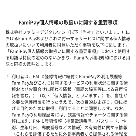
FamiPay個人情報の取扱いに関する重要事項
株式会社ファミマデジタルワン（以下「当社」といいます。）に
おけるFamiPayおよびこれに付帯するサービスに関する個人情報
の取扱いについて利用者に同意いただく事項を以下に記します。
「FamiPay個人情報の取扱いに関する重要事項」において使用す
る用語は特段の定めのないかぎり、FamiPay利用規約における用
語と同様の意味とします。
利用者は、FM-ID登録情報に紐付くFamiPayの利用履歴等
FamiPay及びこれに付帯するサービスの利用状況に関する情
報およびお問合せに関わる情報（電話の録音等による音声情
報を含む。）（以下「個人情報」といいます。）を、当社が
必要な保護措置を行ったうえで、次の目的および３．③に掲
げる目的のために取得、利用することに同意します。なお、
FamiPayの利用履歴等には、残高情報やチャージに関する情
報に加え、FM-ID登録情報（携帯電話番号、パスワード、性
別、生年月日、郵便番号などの情報）の有効性に関する情報
（これらを評価するために外部事業者から提供される情報を