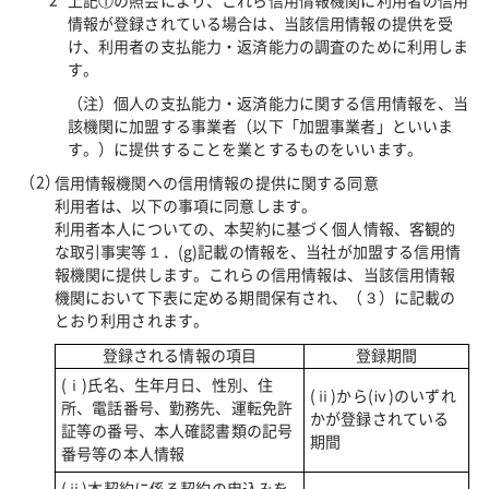
上記①の照会により、これら信用情報機関に利用者の信用
情報が登録されている場合は、当該信用情報の提供を受
け、利用者の支払能力・返済能力の調査のために利用しま
す。
（注）個人の支払能力・返済能力に関する信用情報を、当
該機関に加盟する事業者（以下「加盟事業者」といいま
す。）に提供することを業とするものをいいます。
信用情報機関への信用情報の提供に関する同意
利用者は、以下の事項に同意します。
利用者本人についての、本契約に基づく個人情報、客観的
な取引事実等１．(g)記載の情報を、当社が加盟する信用情
報機関に提供します。これらの信用情報は、当該信用情報
機関において下表に定める期間保有され、（３）に記載の
とおり利用されます。
登録される情報の項目
登録期間
(ⅰ)氏名、生年月日、性別、住
(ⅱ)から(ⅳ)のいずれ
所、電話番号、勤務先、運転免許
かが登録されている
証等の番号、本人確認書類の記号
期間
番号等の本人情報
(ⅱ)本契約に係る契約の申込みを