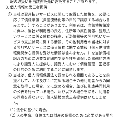
報の取扱いを当該委託先に委託することがあります。
個人情報の第三者提供
当社は翌月払いサービスに関して取得した債権を、必要に
応じて債権譲渡（資産流動化等の目的で譲渡する場合も含
みます。）することがあります。利用者は、当該債権譲渡
に伴い、当社が利用者の氏名、住所等の属性情報、翌月払
いサービスに係る債務の残高、延滞情報等の翌月払いサー
ビスの支払状況に関する情報、その他利用者の当社に対す
る翌月払いサービスに係る債務に関する情報（個人信用情
報機関から提供を受けた情報は含みません。）を当該債権
譲渡のために必要な範囲内で安全性を確保した電磁的方法
により譲受人に提供し、譲受人において債権管理・回収等
の目的のために利用することに同意します。
当社は、個人情報保護法で認められる範囲であることを前
提として、３①及び４に定める場合その他利用者からの同
意を取得した場合、２に定める場合、並びに別途共同利用
の公表を行っている場合、及び以下の場合を除き、利用者
の同意を得ないで、個人情報の第三者提供はいたしませ
ん。
法令に基づく場合。
人の生命、身体または財産の保護のために必要がある場合