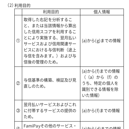
利用目的
利用目的
個人情報
取得した右記を分析するこ
と、または当該情報から算出
した信用スコアを利用するこ
とにより実施する、翌月払い
①
(a)から(g)までの情報
サービスおよび信用関連サー
ビスにおける与信判断（途上
与信を含みます。）および与
信後の管理のため。
(a)から(f)までの情報
（（a）から（f）の
与信基準の構築、検証及び見
②
うち、特定の個人を
直しのため。
識別できる情報を除
いた情報）
翌月払いサービスおよびこれ
③
に付帯するサービスの提供の
(a)から(f)までの情報
ため。
FamiPayその他のサービス・
④
(a)から(d)までの情報