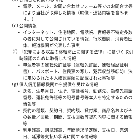
電話、メール、お問い合わせフォーム等でのお問合せ等
により当社が取得した情報（映像・通話内容を含みま
す。）
公開情報
インターネット、住宅地図、電話帳、官報等不特定多数
の者に対して公開されている情報、行政機関、消費者団
体、報道機関が公表した事実
「犯罪による収益の移転防止に関する法律」に基づく取引
時確認のために取得した情報
申込者等の運転免許証等（運転免許証、運転経歴証明
書）、パスポート、住民票の写し、犯罪収益移転防止法
に定められた本人確認書類に記載された事項等
個人信用情報機関から提供を受ける情報
氏名、生年月日、住所、電話番号、勤務先、勤務先電話
番号、運転免許証等の記号番号等本人を特定するための
情報等
契約の種類、契約日、契約額、貸付額、商品名およびそ
の数量／回数／期間、支払回数等契約内容に関する情報
等
利用残高、割賦残高、年間請求予定額、支払日、完済
日、延滞等支払い状況に関する情報等