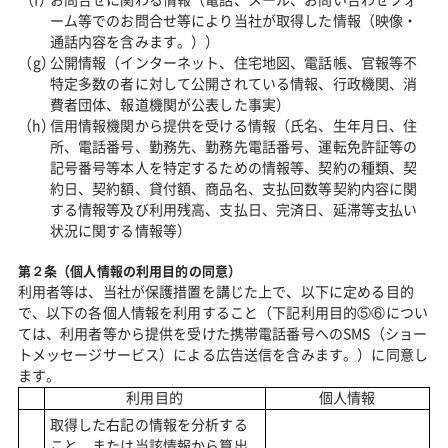
お問合せに関わる情報（電話、メール、お問い合わせフォ
ーム等でのお問合せ等により当社が取得した情報（映像・
通話内容を含みます。））
公開情報（インターネット、住宅地図、電話帳、官報等不
特定多数の者に対して公開されている情報、行政機関、消
費者団体、報道機関が公表した事実）
信用情報機関から提供を受ける情報（氏名、生年月日、住
所、電話番号、勤務先、勤務先電話番号、運転免許証等の
記号番号等本人を特定するための情報等、契約の種類、契
約日、契約額、貸付額、商品名、支払回数等契約内容に関
する情報等及び利用残高、支払日、完済日、延滞等支払い
状況に関する情報等）
第２条（個人情報の利用目的の同意）
利用者等は、当社が保護措置を講じた上で、以下に定める目的
で、以下の各個人情報を利用すること（下記利用目的⑤⑥につい
ては、利用者等から提供を受けた携帯電話番号へのSMS（ショー
トメッセージサービス）による広告送信を含みます。）に同意し
ます。
利用目的
個人情報
取得した右記の情報を分析する
こと、または当該情報から算出