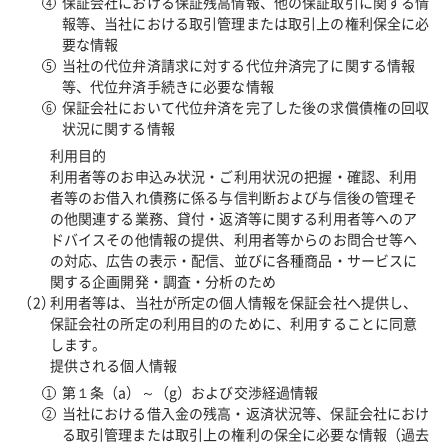
保証会社における保証残高情報、他の保証取引に関する情
報等、当社における取引管理または取引上の権利保全に必
要な情報
当社の代位弁済請求に対する代位弁済完了に関する情報
等、代位弁済手続きに必要な情報
保証会社において代位弁済を完了した後の求償債権の回収
状況に関する情報
利用目的
利用者等のお申込み状況・ご利用状況の把握・確認、利用
者等のお借入れ債務に係る与信判断および与信後の管理そ
の他関連する業務、貸付・返済等に関する利用者等へのア
ドバイスその他情報の提供、利用者等からのお問合せ等へ
の対応、広告の表示・配信、並びに各種商品・サービスに
関する企画開発・調査・分析のため
利用者等は、当社が所定の個人情報を保証会社へ提供し、
保証会社の所定の利用目的のために、利用することに同意
します。
提供される個人情報
第１条（a）～（g）および交渉経過情報
当社における借入金の残高・返済状況等、保証会社におけ
る取引管理または取引上の権利の保全に必要な情報（過去