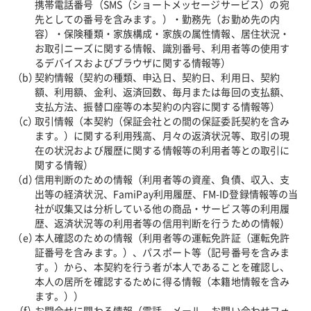
携帯電話番号（SMS（ショートメッセージサービス）の宛
先としての番号を含みます。）・勤務先（お勤め先の内
容）・保険種類・家族構成・家族の属性情報、居住状況・
お取引ニーズに関する情報、識別番号、利用者等の使用す
るデバイスおよびブラウザに関する情報等）
契約情報（契約の種類、申込日、契約日、利用日、契約
額、利用額、金利、返済回数、毎月または毎回の支払額、
支払方法、振替口座等の本契約の内容に関する情報等）
取引情報（本契約（保証会社との間の保証委託契約を含み
ます。）に関する利用残高、月々の返済状況等、取引の現
在の状況および履歴に関する情報等の利用者等との取引に
関する情報）
信用判断のための情報（利用者等の資産、負債、収入、支
出等の経済状況、FamiPay利用履歴、FM-ID登録情報等の当
社が収集又は分析している他の商品・サービス等の利用履
歴、返済状況等の利用者等の信用判断を行うための情報）
本人確認のための情報（利用者等の運転免許証（運転免許
証番号を含みます。）、パスポート等（記号番号を含みま
す。）から、本契約を行う者が本人であることを確認し、
本人の居所を確認するために得る情報（本籍地情報を含み
ます。））