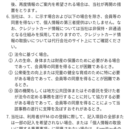
後、再度情報のご案内を希望される場合は、当社が再開の措
置をとります。
当社は、３．に示す場合および以下の場合を除き、会員等の
同意を得ないで、個人情報の第三者提供はいたしません。な
お、クレジットカード情報については当社は非保持・非通過
となる仕組みを採用しておりますので、クレジットカード情
報の取扱いについては代行会社のサイト上にてご確認くださ
い。
法令に基づく場合。
人の生命、身体または財産の保護のために必要がある場合
であって、会員等の同意を得ることが困難であるとき。
公衆衛生の向上または児童の健全な育成のために特に必要
がある場合であって、会員等の同意を得ることが困難であ
るとき。
国の機関もしくは地方公共団体またはその委託を受けた者
が法令の定める事務を遂行することに対して協力する必要
がある場合であって、会員等の同意を得ることによって当
該事務の遂行に支障を及ぼすおそれがあるとき。
当社は、利用者がFM-IDの登録に際して、記入項目の全部また
は一部の記入を希望されない場合、または「個人情報の取扱
いに関する重要事項」に同意されない場合は、FamiPayその