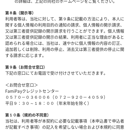
の詳細は、上記の同社のホームページをご覧ください。
第８条（開示等）
利用者等は、当社に対して、第９条に記載の方法により、本人に
関する個人情報の利用目的の通知の請求、個人情報の開示請求、
又は第三者提供記録の開示請求を行うことができます。個人情報
又は第三者提供記録の開示の結果、利用者に正当な理由があると
認められる場合には、当社は、速やかに個人情報の内容の訂正、
追加若しくは削除、利用の停止、消去又は第三者提供の停止に関
する請求に応じます。
第９条（お問合せ窓口）
下記の窓口にてお電話で受け付けさせていただきます。
＜お問合せ窓口＞
FamiPayクレジットセンター
０５７０－０３６００６（０７２－９２０－４０５９）
平日９：３０～１８：００（年末年始を除く）
第１０条（規約の不同意）
当社は、利用者等が本契約に必要な記載事項（本申込書で申込者
が記載すべき事項）の記入を希望しない場合および本規約に同意