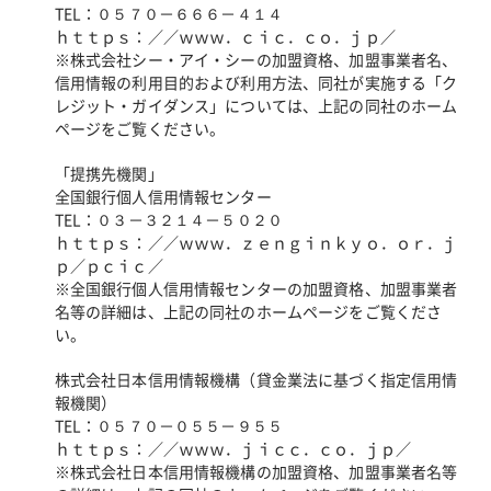
TEL：０５７０－６６６－４１４
ｈｔｔｐｓ：／／ｗｗｗ．ｃｉｃ．ｃｏ．ｊｐ／
※株式会社シー・アイ・シーの加盟資格、加盟事業者名、
信用情報の利用目的および利用方法、同社が実施する「ク
レジット・ガイダンス」については、上記の同社のホーム
ページをご覧ください。
「提携先機関」
全国銀行個人信用情報センター
TEL：０３－３２１４－５０２０
ｈｔｔｐｓ：／／ｗｗｗ．ｚｅｎｇｉｎｋｙｏ．ｏｒ．ｊ
ｐ／ｐｃｉｃ／
※全国銀行個人信用情報センターの加盟資格、加盟事業者
名等の詳細は、上記の同社のホームページをご覧くださ
い。
株式会社日本信用情報機構（貸金業法に基づく指定信用情
報機関）
TEL：０５７０－０５５－９５５
ｈｔｔｐｓ：／／ｗｗｗ．ｊｉｃｃ．ｃｏ．ｊｐ／
※株式会社日本信用情報機構の加盟資格、加盟事業者名等