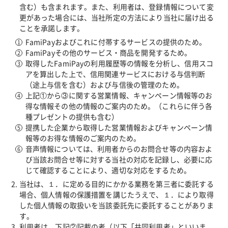
含む）も含まれます。また、利用者は、登録情報について変
更があった場合には、当社所定の方法により当社に届け出る
ことを承諾します。
FamiPayおよびこれに付帯するサービスの提供のため。
FamiPayその他のサービス・商品を開発するため。
取得したFamiPayの利用履歴等の情報を分析し、信用スコ
アを算出した上で、信用関連サービスにおける与信判断
（途上与信を含む）および与信後の管理のため。
上記①から③に関する営業情報、キャンペーン情報等のお
得な情報その他の情報のご案内のため。（これらに伴う各
種プレゼントの提供も含む）
提携した企業から取得した営業情報およびキャンペーン情
報等のお得な情報のご案内のため。
音声情報については、利用者からのお問合せ等の内容およ
び当該お問合せ等に対する当社の対応を記録し、必要に応
じて確認することにより、適切な対応をするため。
当社は、１．に定める目的にかかる業務を第三者に委託する
場合、個人情報の保護措置を講じたうえで、１．により取得
した個人情報の取扱いを当該委託先に委託することがありま
す。
利用者は、下記②記載の者（以下「共同利用者」といいま