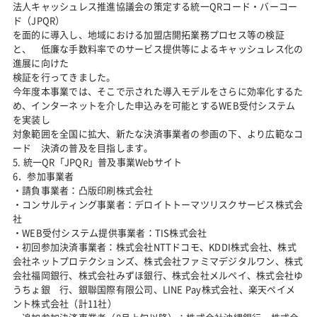
法人キャッシュレス推進協議会の策定する統一QRコード・バーコー
ド（JPQR）
を面的に導入し、地域における加盟店開拓業務プロセス等の検証
と、 低廉な手数料率でのサービス提供等によるキャッシュレス化の
進展に向けた
検証を行ってきました。
今年度本事業では、そこで示された導入モデルをさらに効率化するた
め、インターネットを介した申込みを可能とするWEB受付システム
を実装し
対象範囲を全国に拡大、新たな決済事業者の参画の下、より広範なコ
ード 決済の普及を目指します。
5. 統一QR「JPQR」普及事業Webサイト
6．参加事業者
・請負事業者：凸版印刷株式会社
・コンサルティング事業者：デロイトトーマツリスクサービス株式会
社
・WEB受付システム提供事業者：TIS株式会社
・初回参加決済事業者：株式会社NTTドコモ、KDDI株式会社、株式
会社ネットプロテクションズ、株式会社ファミマデジタルワン、株式
会社福岡銀行、株式会社みずほ銀行、株式会社メルペイ、株式会社ゆ
うちょ銀 行、銀聯国際有限公司、LINE Pay株式会社、楽天ペイメ
ント株式会社（計11社）