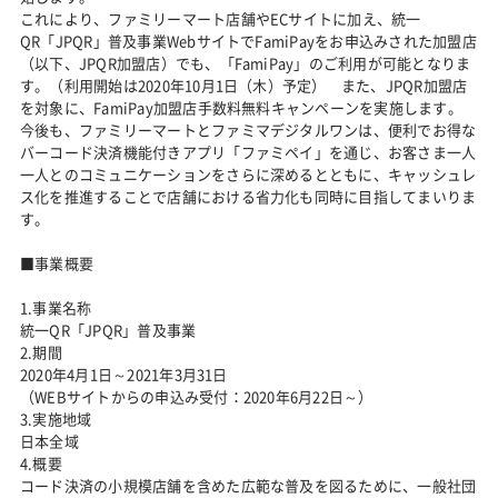
これにより、ファミリーマート店舗やECサイトに加え、統一
QR「JPQR」普及事業WebサイトでFamiPayをお申込みされた加盟店
（以下、JPQR加盟店）でも、「FamiPay」のご利用が可能となりま
す。（利用開始は2020年10月1日（木）予定） また、JPQR加盟店
を対象に、FamiPay加盟店手数料無料キャンペーンを実施します。
今後も、ファミリーマートとファミマデジタルワンは、便利でお得な
バーコード決済機能付きアプリ「ファミペイ」を通じ、お客さま一人
一人とのコミュニケーションをさらに深めるとともに、キャッシュレ
ス化を推進することで店舗における省力化も同時に目指してまいりま
す。
■事業概要
1.事業名称
統一QR「JPQR」普及事業
2.期間
2020年4月1日～2021年3月31日
（WEBサイトからの申込み受付：2020年6月22日～）
3.実施地域
日本全域
4.概要
コード決済の小規模店舗を含めた広範な普及を図るために、一般社団