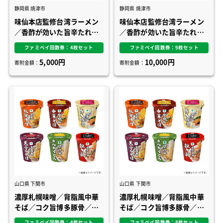
静岡県 焼津市
静岡県 焼津市
味仙本店監修台湾ラーメン
味仙本店監修台湾ラーメン
／香酢が効いた旨辛たれビ
／香酢が効いた旨辛たれビ
ャンビャン麺／麺屋こころ
ャンビャン麺／麺屋こころ
ファミペイ回数券：4枚セット
ファミペイ回数券：9枚セット
監修台湾まぜそば／もちっ
監修台湾まぜそば／もちっ
5,000円
10,000円
と麺と濃厚だれの汁なし
と麺と濃厚だれの汁なし
寄附金額：
寄附金額：
担々麺
担々麺
山口県 下関市
山口県 下関市
濃厚札幌味噌／背脂風中華
濃厚札幌味噌／背脂風中華
そば／コク旨博多豚骨／小
そば／コク旨博多豚骨／小
海老天ぷらそば 東／関西
海老天ぷらそば 東／関西
ファミペイ回数券：4枚セット
ファミペイ回数券：8枚セット