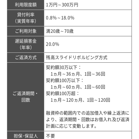
利用限度額
1万円～300万円
貸付利率
0.8％～18.0％
（実質年率）
ご利用対象
満20歳～70歳
遅延損害金
20.0％
（年率）
ご返済方式
残高スライドリボルビング方式
契約額30万以下：
1ヵ月～36ヵ月、1回～36回
契約額100万以下：
1ヵ月～60ヵ月、1回～60回
ご返済期間・
契約額100万超：
回数
1ヵ月～120ヵ月、1回～120回
融資枠の範囲内での追加借入や繰上返済に
より、返済期間・回数はお借入れ及び返済
計画に応じて変動します。
担保･保証人
不要