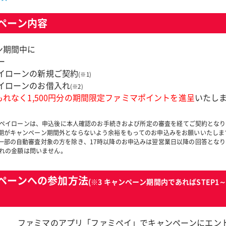
ペーン内容
ン期間中に
ー
イローンの新規ご契約
(※1)
イローンのお借入れ
(※2)
もれなく1,500円分の期間限定ファミマポイントを進呈
いたし
ミペイローンは、申込後に本人確認のお手続きおよび所定の審査を経てご契約とな
期がキャンペーン期間外とならないよう余裕をもってのお申込みをお願いいたしま
一部の自動審査対象の方を除き、17時以降のお申込みは翌営業日以降の回答となり
入れの金額は問いません。
ペーンへの参加方法
(※3 キャンペーン期間内であればSTEP1
ファミマのアプリ「ファミペイ」でキャンペーンにエン