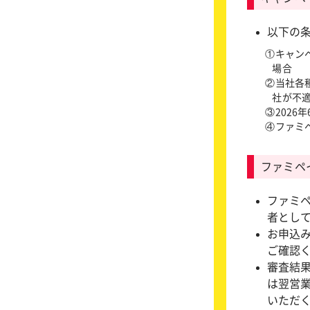
以下の
①キャン
場合
②当社各
社が不
③2026
④ファミ
ファミペ
ファミ
者とし
お申込
ご確認
審査結
は翌営
いただ