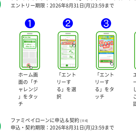
エントリー期限：
2026年8月31日(月)23:59まで
「エント
「エント
ホーム画
リーす
リーす
面の「チ
る」を選
る」をタ
ャレンジ
択
ッチ
」をタッ
チ
ファミペイローンに申込＆契約
(※4)
申込・契約期限：
2026年8月31日(月)23:59まで