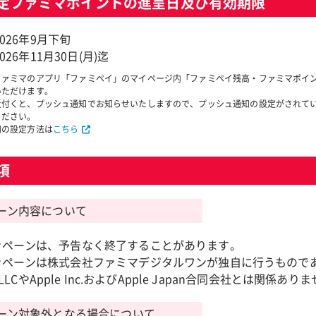
定ファミマポイントの進呈日
及び有効期限
026年9月下旬
26年11月30日(月)迄
ファミマのアプリ「ファミペイ」のマイページ内「ファミペイ残高・ファミマポイ
いただけます。
近付くと、プッシュ通知でお知らせいたしますので、プッシュ通知の設定がされて
ください。
知の設定方法は
こちら
項
ーン内容について
ンペーンは、予告なく終了することがあります。
ンペーンは株式会社ファミマデジタルワンが独自に行うもので
e LLCやApple Inc.およびApple Japan合同会社とは関係あり
ーン対象外となる場合について