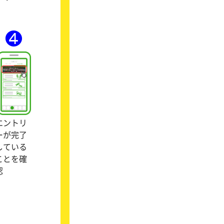
エントリ
ーが完了
している
ことを確
認