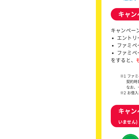
キャン
キャンペー
エントリ
ファミペ
ファミペ
をすると、
※1 ファ
契約時
なお、
※2 お借
キャン
いません)