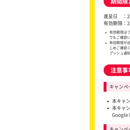
期間限
進呈日 ：2
有効期限：20
有効期限は
でもご確認
有効期限が
じめご確認
プッシュ通
注意事
キャンペ
本キャ
本キャ
Googl
キャンペ