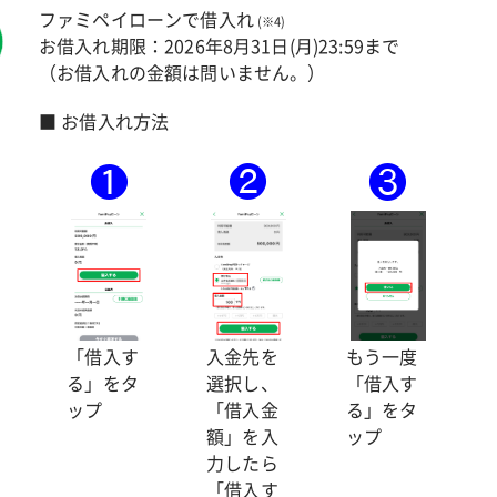
ファミペイローンで借入れ
(※4)
お借入れ期限：
2026年8月31日(月)23:59まで
（お借入れの金額は問いません。）
■ お借入れ方法
入金先を
もう一度
「借入す
選択し、
「借入す
る」をタ
「借入金
る」をタ
ップ
額」を入
ップ
力したら
「借入す