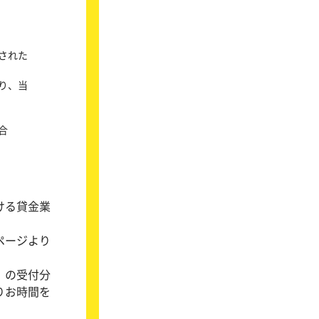
された
り、当
合
ける貸金業
ページより
）の受付分
りお時間を