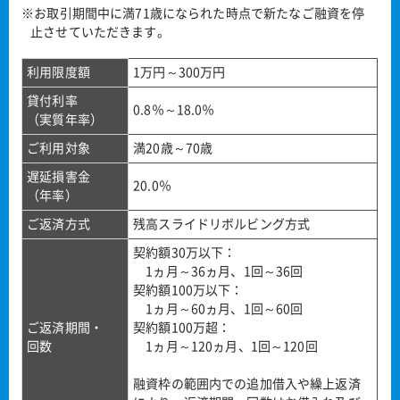
※お取引期間中に満71歳になられた時点で新たなご融資を停
止させていただきます。
利用限度額
1万円～300万円
貸付利率
0.8％～18.0％
（実質年率）
ご利用対象
満20歳～70歳
遅延損害金
20.0％
（年率）
ご返済方式
残高スライドリボルビング方式
契約額30万以下：
1ヵ月～36ヵ月、1回～36回
契約額100万以下：
1ヵ月～60ヵ月、1回～60回
ご返済期間・
契約額100万超：
回数
1ヵ月～120ヵ月、1回～120回
融資枠の範囲内での追加借入や繰上返済