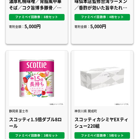
濃厚札幌味噌／背脂風中華
味仙本店監修台湾ラーメン
そば／コク旨博多豚骨／小
／香酢が効いた旨辛たれビ
海老天ぷらそば 東／関西
ャンビャン麺／麺屋こころ
ファミペイ回数券：8枚セット
ファミペイ回数券：4枚セット
風きつねうどん／濃厚旨辛
監修台湾まぜそば／もちっ
5,000円
5,000円
担々麺
と麺と濃厚だれの汁なし
寄附金額：
寄附金額：
担々麺
静岡県 富士市
神奈川県 開成町
スコッティ1.5倍ダブル8ロ
スコッティカシミヤEXティ
ール
シュー220組
ファミペイ回数券：3枚セット
ファミペイ回数券：5枚セット