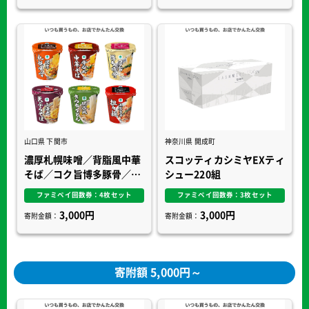
山口県 下関市
神奈川県 開成町
濃厚札幌味噌／背脂風中華
スコッティカシミヤEXティ
そば／コク旨博多豚骨／小
シュー220組
海老天ぷらそば 東／関西
ファミペイ回数券：4枚セット
ファミペイ回数券：3枚セット
風きつねうどん／濃厚旨辛
3,000円
3,000円
寄附金額：
寄附金額：
担々麺
寄附額 5,000円～