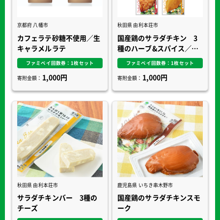
京都府 八幡市
秋田県 由利本荘市
カフェラテ砂糖不使用／生
国産鶏のサラダチキン 3
キャラメルラテ
種のハーブ&スパイス／淡
路島の藻塩／てりやき味／
ファミペイ回数券：1枚セット
ファミペイ回数券：1枚セット
タンドリーチキン風
1,000円
1,000円
寄附金額：
寄附金額：
秋田県 由利本荘市
鹿児島県 いちき串木野市
サラダチキンバー 3種の
国産鶏のサラダチキンスモ
チーズ
ーク