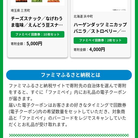
埼玉県 三芳町
北海道 浜中町
チーズスナック／なげわう
ハーゲンダッツ ミニカップ
ま塩味／えんどう豆スナッ
バニラ／ストロベリー／グ
ク／超暴君ハバネロ／とり
ファミペイ回数券：10枚セット
リーンティー／クッキー＆
あえず枝豆スナック／ふん
ファミペイ回数券：2枚セット
5,000円
クリーム／マカデミアナッ
寄附金額：
わりサクサク食感キャラメ
4,000円
寄附金額：
ツ
ルコーン
ファミマふるさと納税とは
ファミマふるさと納税サイトで寄附先の自治体を選んで寄附
をすると、すぐに「ファミペイ」内にお礼品の電子クーポン
が届きます。
届いた電子クーポンはお客さまの好きなタイミングで回数券
(電子クーポン)内の希望数量をセットしていただき、対象商
品と「ファミペイ」のバーコードをレジでスキャンしていた
だくとお礼品が受け取れます。