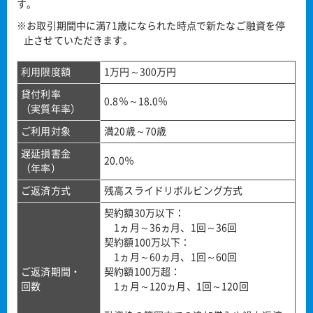
す。
※お取引期間中に満71歳になられた時点で新たなご融資を停
止させていただきます。
利用限度額
1万円～300万円
貸付利率
0.8％～18.0％
（実質年率）
ご利用対象
満20歳～70歳
遅延損害金
20.0％
（年率）
ご返済方式
残高スライドリボルビング方式
契約額30万以下：
1ヵ月～36ヵ月、1回～36回
契約額100万以下：
1ヵ月～60ヵ月、1回～60回
ご返済期間・
契約額100万超：
回数
1ヵ月～120ヵ月、1回～120回