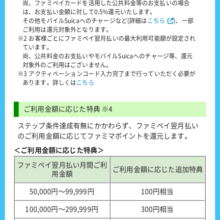
尚、ファミペイカードを活用した公共料金等のお支払いの場合
は、お支払い金額に対して0.5%還元いたします。
その他モバイルSuicaへのチャージなど(詳細は
こちら
)、一部
ご利用は還元対象外となります。
※2 お客様ごとにファミペイ翌月払いの最大利用可能額が設定され
ています。
尚、公共料金のお支払いやモバイルSuicaへのチャージ等、還元
対象外のご利用はございません。
※3 アクティベーションコード入力完了まで行っていただく必要が
あります。詳しくは
こちら
ご利用金額に応じた特典 ※4
ステップ条件達成有無にかかわらず、ファミペイ翌月払い
のご利用金額に応じてファミマポイントを還元します。
＜ご利用金額に応じた特典＞
ファミペイ翌月払い月間ご利
ご利用金額に応じた追加特典
用金額
50,000円〜99,999円
100円相当
100,000円〜299,999円
300円相当