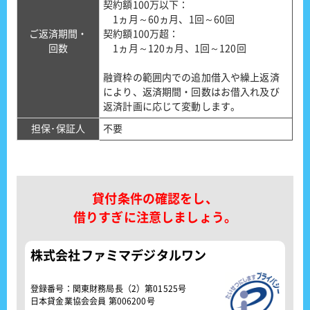
契約額100万以下：
1ヵ月～60ヵ月、1回～60回
ご返済期間・
契約額100万超：
回数
1ヵ月～120ヵ月、1回～120回
融資枠の範囲内での追加借入や繰上返済
により、返済期間・回数はお借入れ及び
返済計画に応じて変動します。
担保･保証人
不要
貸付条件の確認をし、
借りすぎに注意しましょう。
株式会社ファミマデジタルワン
登録番号：関東財務局長（2）第01525号
日本貸金業協会会員 第006200号