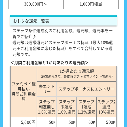
300,000円〜
1,000円相当
おトクな還元一覧表
ステップ条件達成別のご利用金額、還元額、還元率を一
覧でご紹介♪
還元額は通常還元とステップボーナス特典（最大10%還
元＋ご利用金額に応じた特典）をすべて合計している還
元額です。
＜月間ご利用金額と1か月あたりの還元額＞
1か月あたり還元額
（通常還元含む。期間限定ファミマポイントで還元）
ファミペイ翌
未エント
月払い
ステップボーナスにエントリー
リー
月間ご利用金
額
ステップ
ステップ
ステップ
ステップ2
判定無し
未達成
1達成
達成
1.0%還元
1.0%還元
1.2%還元
10%還元
5,000円
50
50
60
500
P
P
P
P