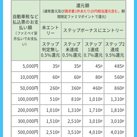
還元額
（通常還元及び
請求書1件あたり10円相当還元含む。
期
自動車税など
間限定ファミマポイントで還元）
払込票のお支
払い額
未エント
ステップボーナスにエントリー
リー
（ファミペイ翌
月払いでお支払
ステップ
ステップ
ステップ
ステップ2
い）
判定無し
未達成
1達成
達成
0.5%還元
0.5%還元
0.7%還元
9.5%還元
5,000円
35
35
45
485
P
P
P
P
10,000円
60
60
80
560
P
P
P
P
50,000円
260
360
460
860
P
P
P
P
100,000円
510
810
1,010
1,310
P
P
P
P
200,000円
1,010
1,310
1,710
1,810
P
P
P
P
300,000円
1,510
2,510
3,010
3,010
P
P
P
P
500,000円
2,510
3,510
4,010
4,010
P
P
P
P