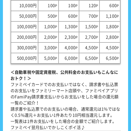
10,000円
100
100
120
600
P
P
P
P
50,000円
500
600
700
1,100
P
P
P
P
100,000円
1,000
1,300
1,500
1,800
P
P
P
P
200,000円
2,000
2,300
2,700
2,800
P
P
P
P
300,000円
3,000
4,000
4,500
4,500
P
P
P
P
500,000円
5,000
6,000
6,500
6,500
P
P
P
P
＜自動車税や固定資産税、公共料金のお支払いもこんなに
おトク！＞
ファミペイカードでのお支払いではなく、請求書や払込票
のお支払いをファミリーマート店頭や、ファミペイアプリ
のFamiPay請求書支払いからお支払いをした場合の還元額
一覧のご紹介！
請求書や払込票でのお支払いの場合、通常還元は1%ではな
く0.5%還元＋お支払い1件あたり10円相当還元します。
一覧表は1件お支払いをした場合の金額でご紹介します。
ファミペイ翌月払いでかしこくポイ活♪