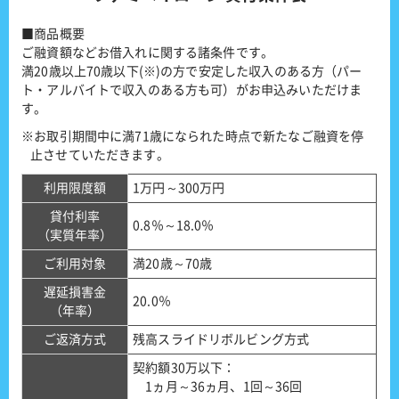
■商品概要
ご融資額などお借入れに関する諸条件です。
満20歳以上70歳以下(※)の方で安定した収入のある方（パー
ト・アルバイトで収入のある方も可）がお申込みいただけま
す。
※お取引期間中に満71歳になられた時点で新たなご融資を停
止させていただきます。
利用限度額
1万円～300万円
貸付利率
0.8％～18.0％
（実質年率）
ご利用対象
満20歳～70歳
遅延損害金
20.0％
（年率）
ご返済方式
残高スライドリボルビング方式
契約額30万以下：
1ヵ月～36ヵ月、1回～36回